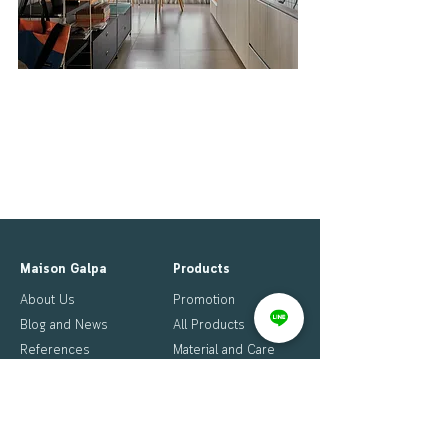
Maison Galpa
Products
About Us
Promotion
Blog and News
All Products
References
Material and Care
Work with Us
Download Catalog
Contact Us