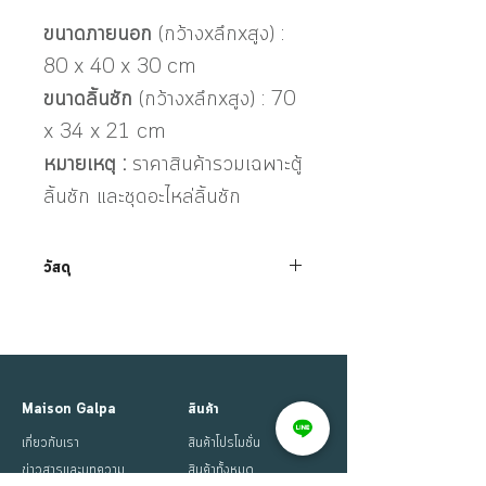
ขนาดภายนอก
(กว้างxลึกxสูง) :
80 x 40 x 30 cm
ขนาดลิ้นชัก
(กว้างxลึกxสูง) : 70
x 34 x 21 cm
หมายเหตุ :
ราคาสินค้ารวมเฉพาะตู้
ลิ้นชัก และชุดอะไหล่ลิ้นชัก
วัสดุ
ไม้เคลือบผิวเมลามีนหนา 16 mm ปิดขอบ PVC
Maison Galpa
สินค้า
เกี่ยวกับเรา
สินค้าโปรโมชั่น
ข่าวสารและบทความ
สินค้าทั้งหมด